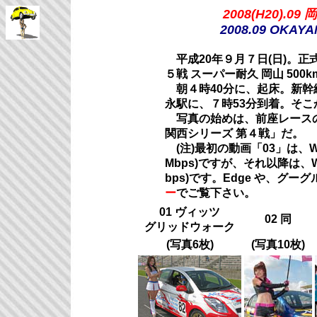
2008(H20).
2008.09 OKAYAM
平成20年９月７日(日)。正式
５戦 スーパー耐久 岡山 500
朝４時40分に、起床。新幹
永駅に、７時53分到着。そこ
写真の始めは、前座レースの、
関西シリーズ 第４戦」だ。
(注)最初の動画「03」は、W
Mbps)ですが、それ以降は、Web用動
bps)です。Edge や、グーグル 
ー
でご覧下さい。
01 ヴィッツ
02 同
グリッドウォーク
(写真6枚)
(写真10枚)